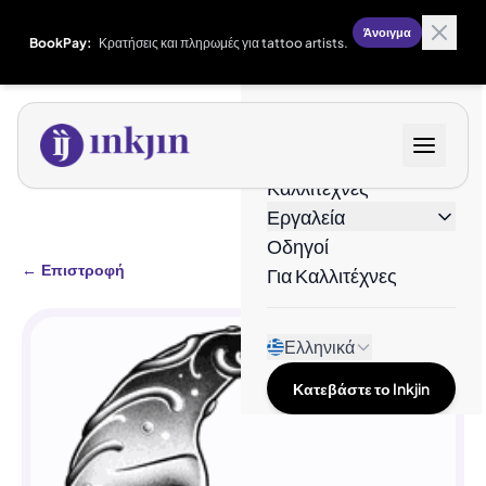
Άνοιγμα
BookPay:
Κρατήσεις και πληρωμές για tattoo artists.
Σχέδια
Καλλιτέχνες
Εργαλεία
Οδηγοί
←
Επιστροφή
Για Καλλιτέχνες
Ελληνικά
Κατεβάστε το Inkjin