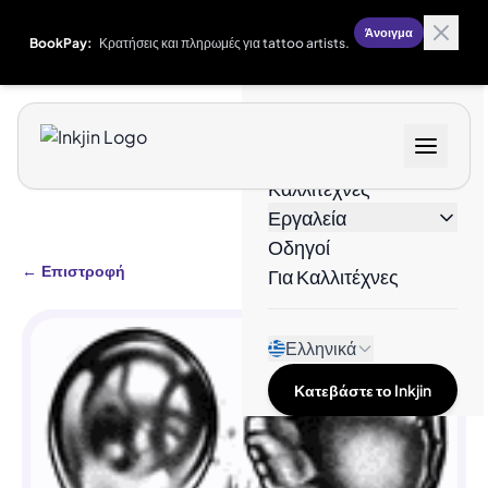
Άνοιγμα
BookPay:
Κρατήσεις και πληρωμές για tattoo artists.
Σχέδια
Καλλιτέχνες
Εργαλεία
Οδηγοί
←
Επιστροφή
Για Καλλιτέχνες
Ελληνικά
Κατεβάστε το Inkjin