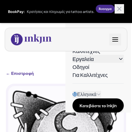
Άνοιγμα
BookPay:
Κρατήσεις και πληρωμές για tattoo artists.
Σχέδια
Καλλιτέχνες
Εργαλεία
Οδηγοί
←
Επιστροφή
Για Καλλιτέχνες
Ελληνικά
Κατεβάστε το Inkjin