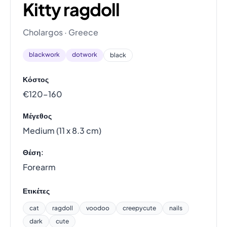
Kitty ragdoll
Cholargos · Greece
blackwork
dotwork
black
Κόστος
€120–160
Μέγεθος
Medium (11 x 8.3 cm)
Θέση:
Forearm
Ετικέτες
cat
ragdoll
voodoo
creepycute
nails
dark
cute