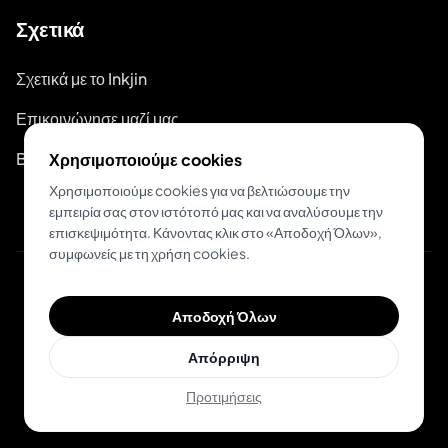
Σχετικά
Σχετικά με το Inkjin
Επικοινώνησε μαζί μας
Branding Kit
Χρησιμοποιούμε cookies
Χρησιμοποιούμε cookies για να βελτιώσουμε την
εμπειρία σας στον ιστότοπό μας και να αναλύσουμε την
επισκεψιμότητα. Κάνοντας κλικ στο «Αποδοχή Όλων»,
συμφωνείς με τη χρήση cookies.
© 2026 Inkjin
Αποδοχή Όλων
Πολιτική Απορρήτου
Όροι Χρήσης
DSA
Cookies
Απόρριψη
Προτιμήσεις