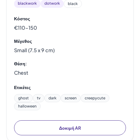
blackwork
dotwork
black
Κόστος
€110–150
Μέγεθος
Small (7.5 x 9 cm)
Θέση:
Chest
Ετικέτες
ghost
tv
dark
screen
creepycute
halloween
Δοκιμή AR