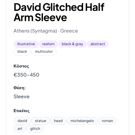
David Glitched Half
Arm Sleeve
Athens (Syntagma) · Greece
illustrative
realism
black & gray
abstract
black
multicolor
Κόστος
€350–450
Θέση:
Sleeve
Ετικέτες
david
statue
head
michelangelo
roman
art
glitch