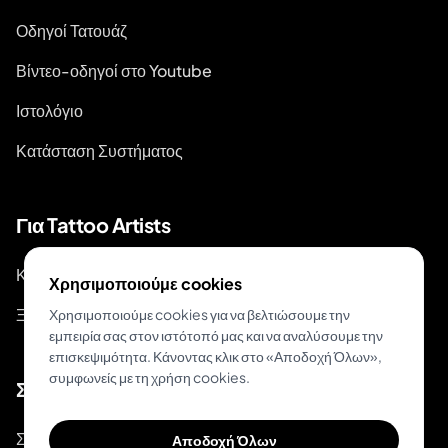
Οδηγοί Τατουάζ
Βίντεο-οδηγοί στο Youtube
Ιστολόγιο
Κατάσταση Συστήματος
Για Tattoo Artists
Κράτηση & Πληρωμή
Χρησιμοποιούμε cookies
Ξεκινήστε Κρατήσεις
Χρησιμοποιούμε cookies για να βελτιώσουμε την
εμπειρία σας στον ιστότοπό μας και να αναλύσουμε την
επισκεψιμότητα. Κάνοντας κλικ στο «Αποδοχή Όλων»,
συμφωνείς με τη χρήση cookies.
Σχετικά
Σχετικά με το Inkjin
Αποδοχή Όλων