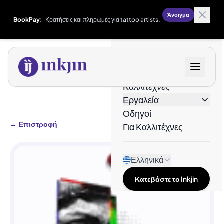
Άνοιγμα
BookPay:
Κρατήσεις και πληρωμές για tattoo artists.
Σχέδια
Καλλιτέχνες
Εργαλεία
Οδηγοί
←
Επιστροφή
Για Καλλιτέχνες
Ελληνικά
Κατεβάστε το Inkjin