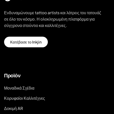
Ενδυναμώνουμε tattoo artists και λάτρεις του τατουάζ
σε όλο τον κόσμο. Η ολοκληρωμένη πλατφόρμα για
σύγχρονα στούντιο και καλλιτέχνες.
Κατέβασε το Inkjin
Προϊόν
Μοναδικά Σχέδια
Κορυφαίοι Καλλιτέχνες
Δοκιμή AR