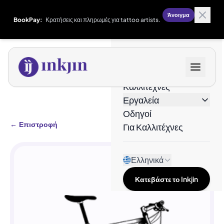
Άνοιγμα
BookPay:
Κρατήσεις και πληρωμές για tattoo artists.
Σχέδια
Καλλιτέχνες
Εργαλεία
Οδηγοί
←
Επιστροφή
Για Καλλιτέχνες
Ελληνικά
Κατεβάστε το Inkjin