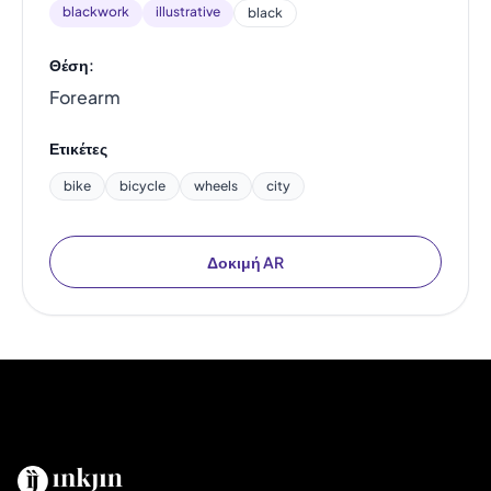
blackwork
illustrative
black
Θέση:
Forearm
Ετικέτες
bike
bicycle
wheels
city
Δοκιμή AR