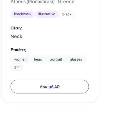
Athens (Monastiraki) · Greece
blackwork
illustrative
black
Θέση:
Neck
Ετικέτες
woman
head
portrait
glasses
girl
Δοκιμή AR