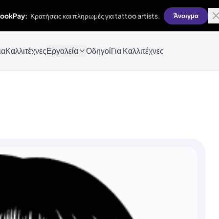
ookPay:
Κρατήσεις και πληρωμές για tattoo artists.
Άνοιγμα
ια
Καλλιτέχνες
Εργαλεία
Οδηγοί
Για Καλλιτέχνες