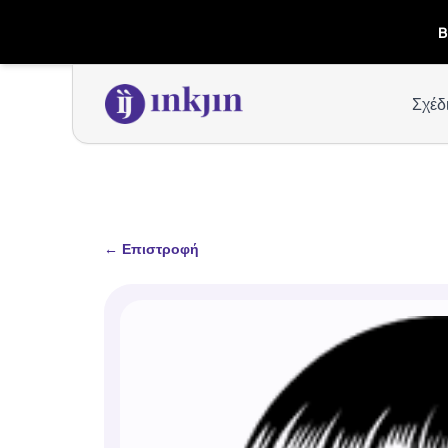
B
Σχέδ
←
Επιστροφή