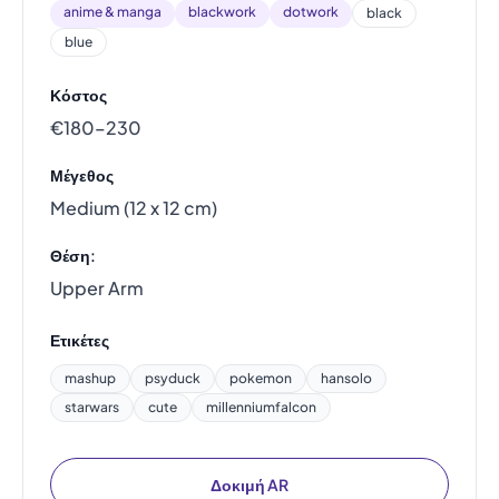
anime & manga
blackwork
dotwork
black
blue
Κόστος
€180–230
Μέγεθος
Medium (12 x 12 cm)
Θέση:
Upper Arm
Ετικέτες
mashup
psyduck
pokemon
hansolo
starwars
cute
millenniumfalcon
Δοκιμή AR