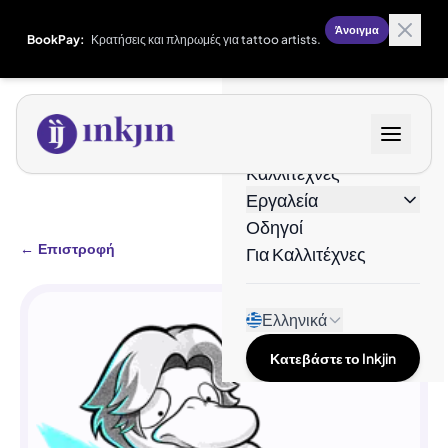
Άνοιγμα
BookPay:
Κρατήσεις και πληρωμές για tattoo artists.
Σχέδια
Καλλιτέχνες
Εργαλεία
Οδηγοί
←
Επιστροφή
Για Καλλιτέχνες
Ελληνικά
Κατεβάστε το Inkjin