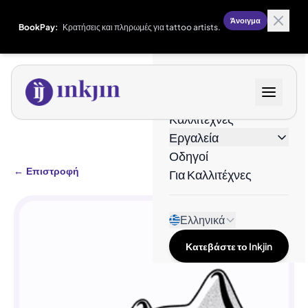
Άνοιγμα
BookPay:
Κρατήσεις και πληρωμές για tattoo artists.
Σχέδια
Καλλιτέχνες
Εργαλεία
Οδηγοί
←
Επιστροφή
Για Καλλιτέχνες
Ελληνικά
Κατεβάστε το Inkjin