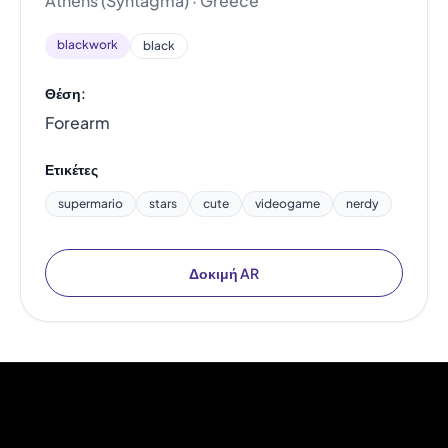
Athens (Syntagma) · Greece
blackwork
black
Θέση:
Forearm
Ετικέτες
supermario
stars
cute
videogame
nerdy
Δοκιμή AR