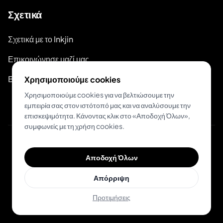
Σχετικά
Σχετικά με το Inkjin
Επικοινώνησε μαζί μας
Branding Kit
Χρησιμοποιούμε cookies
Χρησιμοποιούμε cookies για να βελτιώσουμε την
εμπειρία σας στον ιστότοπό μας και να αναλύσουμε την
επισκεψιμότητα. Κάνοντας κλικ στο «Αποδοχή Όλων»,
συμφωνείς με τη χρήση cookies.
© 2026 Inkjin
Αποδοχή Όλων
Πολιτική Απορρήτου
Όροι Χρήσης
DSA
Cookies
Απόρριψη
Προτιμήσεις