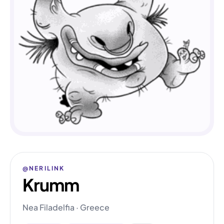
@NERILINK
Krumm
Nea Filadelfia · Greece