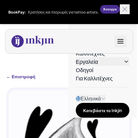
Άνοιγμα
BookPay:
Κρατήσεις και πληρωμές για tattoo artists.
Σχέδια
Καλλιτέχνες
Εργαλεία
Οδηγοί
←
Επιστροφή
Για Καλλιτέχνες
Ελληνικά
Κατεβάστε το Inkjin