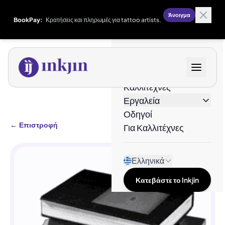
Άνοιγμα
BookPay:
Κρατήσεις και πληρωμές για tattoo artists.
Σχέδια
Καλλιτέχνες
Εργαλεία
Οδηγοί
←
Επιστροφή
Για Καλλιτέχνες
Ελληνικά
Κατεβάστε το Inkjin