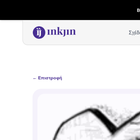
B
Σχέδ
←
Επιστροφή