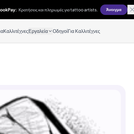
ookPay:
Κρατήσεις και πληρωμές για tattoo artists.
Άνοιγμα
ια
Καλλιτέχνες
Εργαλεία
Οδηγοί
Για Καλλιτέχνες