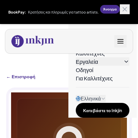
Άνοιγμα
BookPay:
Κρατήσεις και πληρωμές για tattoo artists.
Σχέδια
Καλλιτέχνες
Εργαλεία
Οδηγοί
←
Επιστροφή
Για Καλλιτέχνες
Ελληνικά
Κατεβάστε το Inkjin