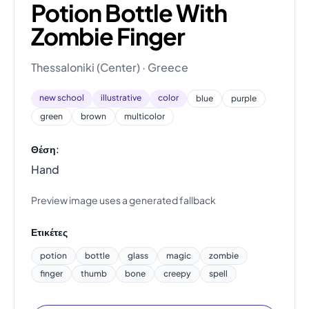
Potion Bottle With
Zombie Finger
Thessaloniki (Center) · Greece
new school
illustrative
color
blue
purple
green
brown
multicolor
Θέση:
Hand
Preview image uses a generated fallback
Ετικέτες
potion
bottle
glass
magic
zombie
finger
thumb
bone
creepy
spell