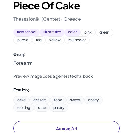
Piece Of Cake
Thessaloniki (Center) · Greece
new school
illustrative
color
pink
green
purple
red
yellow
multicolor
Θέση:
Forearm
Preview image uses a generated fallback
Ετικέτες
cake
dessert
food
sweet
cherry
melting
slice
pastry
Δοκιμή AR