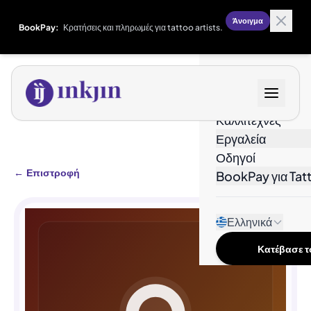
Άνοιγμα
BookPay:
Κρατήσεις και πληρωμές για tattoo artists.
Σχέδια
Καλλιτέχνες
Εργαλεία
Οδηγοί
←
Επιστροφή
BookPay για Tatt
Ελληνικά
Κατέβασε το