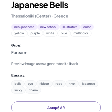
Japanese Bells
Thessaloniki (Center) · Greece
neo-japanese
new school
illustrative
color
yellow
purple
white
blue
multicolor
Θέση:
Forearm
Preview image uses a generated fallback
Ετικέτες
bells
eye
ribbon
rope
knot
japanese
lucky
charm
Δοκιμή AR