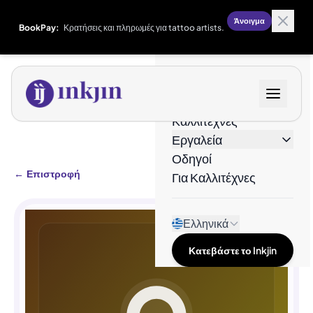
Άνοιγμα
BookPay:
Κρατήσεις και πληρωμές για tattoo artists.
Σχέδια
Καλλιτέχνες
Εργαλεία
Οδηγοί
←
Επιστροφή
Για Καλλιτέχνες
Ελληνικά
Κατεβάστε το Inkjin