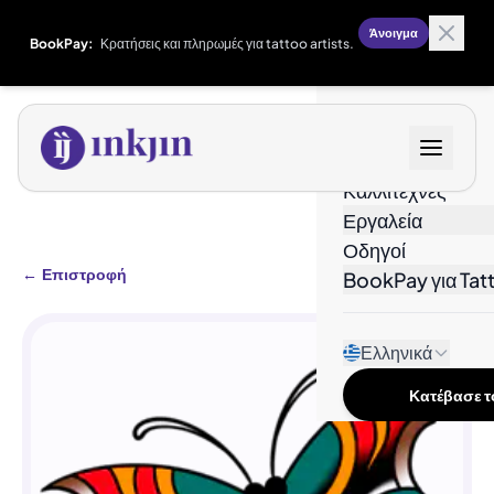
Άνοιγμα
BookPay:
Κρατήσεις και πληρωμές για tattoo artists.
Σχέδια
Καλλιτέχνες
Εργαλεία
Οδηγοί
←
Επιστροφή
BookPay για Tatt
Ελληνικά
Κατέβασε το