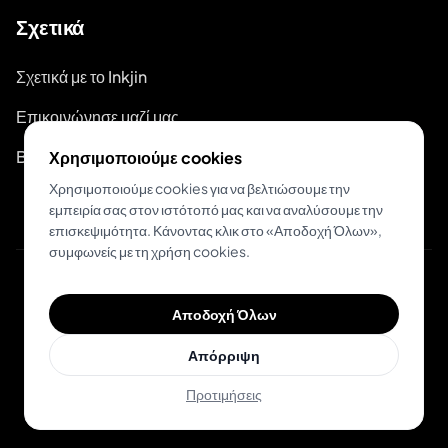
Σχετικά
Σχετικά με το Inkjin
Επικοινώνησε μαζί μας
Branding Kit
Χρησιμοποιούμε cookies
Χρησιμοποιούμε cookies για να βελτιώσουμε την
εμπειρία σας στον ιστότοπό μας και να αναλύσουμε την
επισκεψιμότητα. Κάνοντας κλικ στο «Αποδοχή Όλων»,
συμφωνείς με τη χρήση cookies.
© 2026 Inkjin
Αποδοχή Όλων
Πολιτική Απορρήτου
Όροι Χρήσης
DSA
Cookies
Απόρριψη
Προτιμήσεις