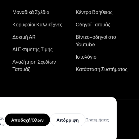
Μοναδικά Σχέδια
Κέντρο Βοήθειας
Κορυφαίοι Καλλιτέχνες
Οδηγοί Τατουάζ
Δοκιμή AR
Βίντεο-οδηγοί στο
Youtube
AI Εκτιμητής Τιμής
Ιστολόγιο
Αναζήτηση Σχεδίων
Τατουάζ
Κατάσταση Συστήματος
τον
Προτιμήσεις
Αποδοχή Όλων
Απόρριψη
λικ