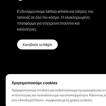
Ενδυναμώνουμε tattoo artists και λάτρεις του
τατουάζ σε όλο τον κόσμο. Η ολοκληρωμένη
πλατφόρμα για σύγχρονα στούντιο και
καλλιτέχνες.
Κατέβασε το Inkjin
Χρησιμοποιούμε cookies
© 2026 Inkjin
Πολιτική Απορρήτου
Όροι Χρήσης
Χρησιμοποιούμε cookies για να βελτιώσουμε την εμπειρία σας σ
ιστότοπό μας και να αναλύσουμε την επισκεψιμότητα. Κάνοντας κ
στο «Αποδοχή Όλων», συμφωνείς με τη χρήση cookies.