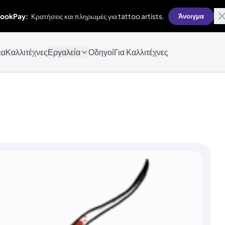
ookPay:
Κρατήσεις και πληρωμές για tattoo artists.
Άνοιγμα
ια
Καλλιτέχνες
Εργαλεία
Οδηγοί
Για Καλλιτέχνες