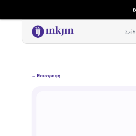
B
Σχέδ
←
Επιστροφή