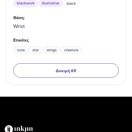
blackwork
illustrative
black
Θέση:
Wrist
Ετικέτες
cute
star
wings
creature
Δοκιμή AR