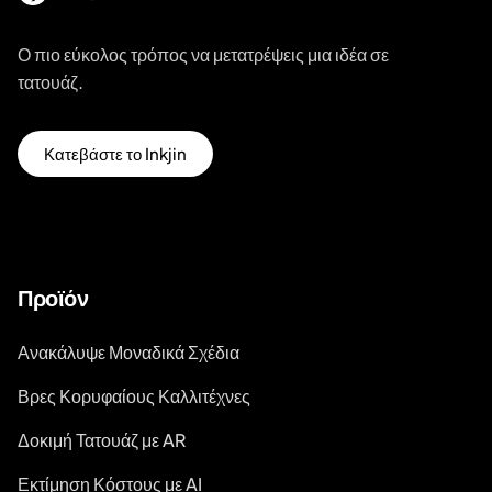
Ο πιο εύκολος τρόπος να μετατρέψεις μια ιδέα σε
τατουάζ.
Κατεβάστε το Inkjin
Προϊόν
Ανακάλυψε Μοναδικά Σχέδια
Βρες Κορυφαίους Καλλιτέχνες
Δοκιμή Τατουάζ με AR
Εκτίμηση Κόστους με AI