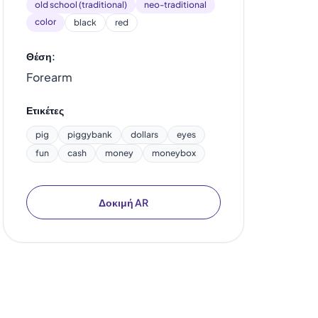
old school (traditional)
neo-traditional
color
black
red
Θέση:
Forearm
Ετικέτες
pig
piggybank
dollars
eyes
fun
cash
money
moneybox
Δοκιμή AR