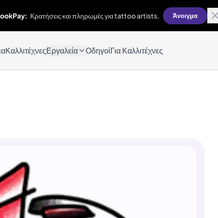
ookPay:
Κρατήσεις και πληρωμές για tattoo artists.
Άνοιγμα
ια
Καλλιτέχνες
Εργαλεία
Οδηγοί
Για Καλλιτέχνες