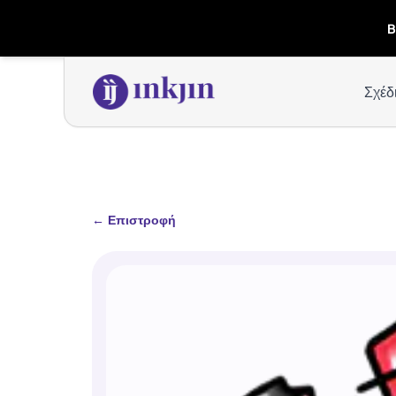
B
Σχέδ
←
Επιστροφή