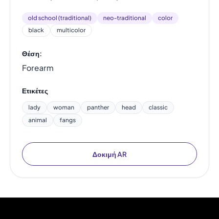
old school (traditional)
neo-traditional
color
black
multicolor
Θέση:
Forearm
Ετικέτες
lady
woman
panther
head
classic
animal
fangs
Δοκιμή AR