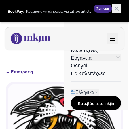
Άνοιγμα
BookPay:
Κρατήσεις και πληρωμές για tattoo artists.
Σχέδια
Καλλιτέχνες
Εργαλεία
Οδηγοί
←
Επιστροφή
Για Καλλιτέχνες
Ελληνικά
Κατεβάστε το Inkjin