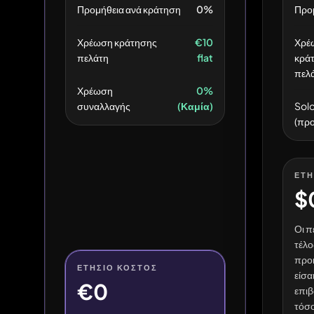
Προμήθεια ανά κράτηση
0%
Προ
Χρέωση κράτησης
€10
Χρέ
πελάτη
flat
κρά
πελ
Χρέωση
0%
συναλλαγής
(Καμία)
Solo
(προ
ΕΤΉ
$
Οι π
τέλο
προκ
ΕΤΉΣΙΟ ΚΌΣΤΟΣ
είσα
€0
επιβ
τόσο