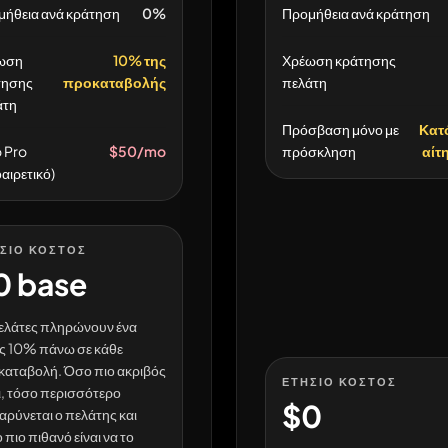
μήθεια ανά κράτηση
0%
Προμήθεια ανά κράτηση
ωση
10% της
Χρέωση κράτησης
τησης
προκαταβολής
πελάτη
άτη
Πρόσβαση μόνο με
Κατ
 Pro
$50/mo
πρόσκληση
αίτ
αιρετικό)
ΣΙΟ ΚΌΣΤΟΣ
0 base
ελάτες πληρώνουν ένα
ς 10% πάνω σε κάθε
αταβολή. Όσο πιο ακριβός
ΕΤΉΣΙΟ ΚΌΣΤΟΣ
ι, τόσο περισσότερο
$0
αρύνεται ο πελάτης και
 πιο πιθανό είναι να το