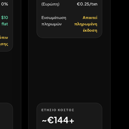
0%
(Ευρώπη)
€0.25/txn
$10
Ενσωμάτωση
Απαιτεί
flat
πληρωμών
πληρωμένη
έκδοση
όπιν
ησης
ΕΤΉΣΙΟ ΚΌΣΤΟΣ
~€144+