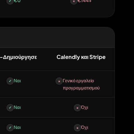
€0
€144+
✓
×
-Δημιούργησε
Calendly και Stripe
Ναι
Γενικό εργαλείο
✓
×
προγραμματισμού
Ναι
Όχι
✓
×
Ναι
Όχι
✓
×