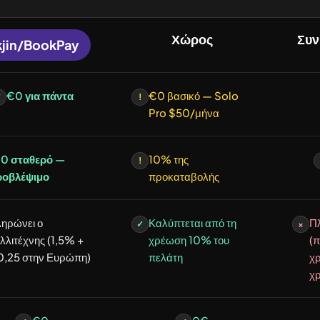
Χώρος
Συν
kjin/BookPay
€0 για πάντα
€0 βασικό — Solo
✓
!
Pro $50/μήνα
0 σταθερό —
10% της
!
ροβλέψιμο
προκαταβολής
ηρώνει ο
Καλύπτεται από τη
Πλ
✓
×
λλιτέχνης (1,5% +
χρέωση 10% του
(
,25 στην Ευρώπη)
πελάτη
χ
χρ