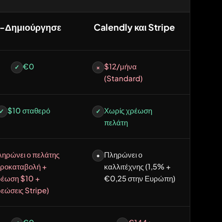
-Δημιούργησε
Calendly και Stripe
€0
$12/μήνα
✓
×
(Standard)
$10 σταθερό
Χωρίς χρέωση
✓
✓
πελάτη
ηρώνει ο πελάτης
Πληρώνει ο
•
προκαταβολή +
καλλιτέχνης (1,5% +
ρέωση $10 +
€0,25 στην Ευρώπη)
εώσεις Stripe)