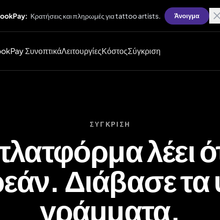
ookPay:
Κρατήσεις και πληρωμές για tattoo artists.
Άνοιγμα
okPay Συνοπτικά
Λειτουργίες
Κόστος
Σύγκριση
ΣΎΓΚΡΙΣΗ
λατφόρμα λέει ότ
εάν. Διάβασε τα 
γράμματα.