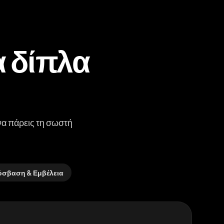
α δίπλα
 να πάρεις τη σωστή
σβαση & Εμβέλεια