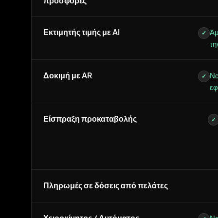
προσφορές
Εκτιμητής τιμής με AI
Άμ
✓
τη
Δοκιμή με AR
Να
✓
εφ
Είσπραξη προκαταβολής
✓
Πληρωμές σε δόσεις από πελάτες
Χειροκίνητος / Αυτόματος
Να