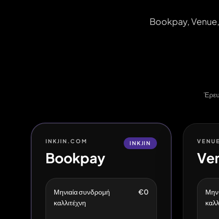
Bookpay, Venue, C
Έρευ
INKJIN.COM
VENUE
INKJIN
Bookpay
Ve
Μηνιαία συνδρομή
€0
Μην
καλλιτέχνη
καλλ