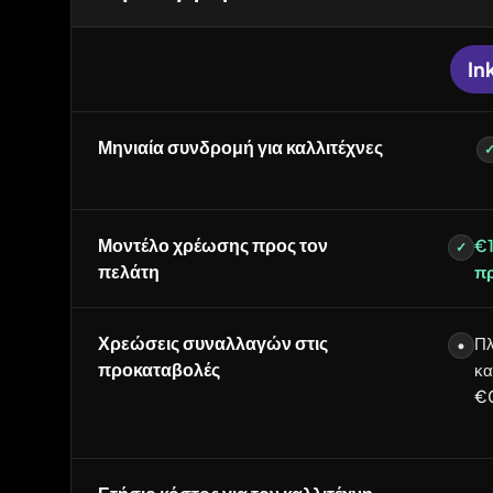
In
Μηνιαία συνδρομή για καλλιτέχνες
Μοντέλο χρέωσης προς τον
€1
✓
πελάτη
π
Χρεώσεις συναλλαγών στις
Πλ
•
προκαταβολές
κα
€0