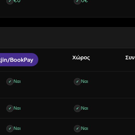
€0
0€
✓
✓
Χώρος
Συν
kjin/BookPay
Ναι
Ναι
✓
✓
Ναι
Ναι
✓
✓
Ναι
Ναι
✓
✓