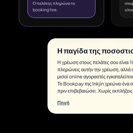
Ο πελάτης πληρώνει το
σκεφ
booking fee.
ολοκ
Η παγίδα της ποσοστι
Η χρέωση στους πελάτες σου είναι
πληρώνεις αυτήν την χρέωση, αλλά ο
μισοί online αγοραστές εγκαταλείπο
Το Bookpay της Inkjin χρεώνει ένα 
πριν επιβεβαιώσει. Χωρίς εκπλήξεις
Πηγή