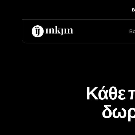
B
Bo
Κάθε π
δωρ