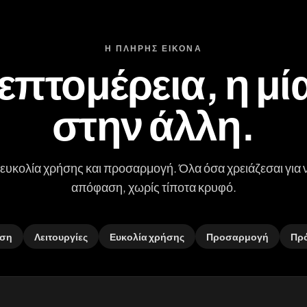
Η ΠΛΉΡΗΣ ΕΙΚΌΝΑ
επτομέρεια, η μί
στην άλλη.
, ευκολία χρήσης και προσαρμογή. Όλα όσα χρειάζεσαι για
απόφαση, χωρίς τίποτα κρυφό.
ηση
Λειτουργίες
Ευκολία χρήσης
Προσαρμογή
Πρό