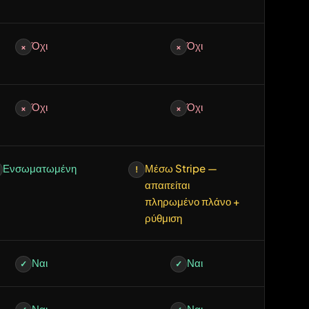
Όχι
Όχι
×
×
Όχι
Όχι
×
×
Ενσωματωμένη
Μέσω Stripe —
!
απαιτείται
πληρωμένο πλάνο +
ρύθμιση
Ναι
Ναι
✓
✓
Ναι
Ναι