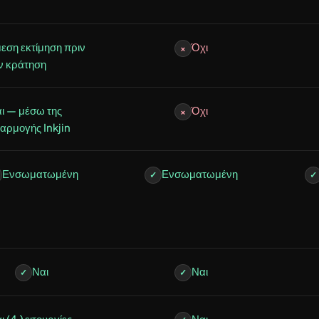
εση εκτίμηση πριν
Όχι
×
ν κράτηση
ι — μέσω της
Όχι
×
αρμογής Inkjin
Ενσωματωμένη
Ενσωματωμένη
✓
✓
Ναι
Ναι
✓
✓
ι (4 λειτουργίες —
Ναι