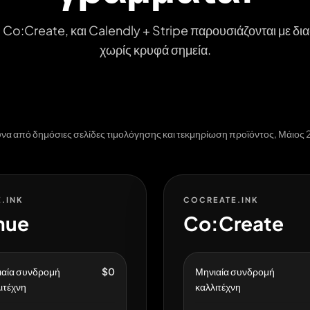
o:Create, και Calendly + Stripe παρουσιάζονται με δια
χωρίς κρυφά σημεία.
να από δημόσιες σελίδες τιμολόγησης και τεκμηρίωση προϊόντος, Μάιος 
.INK
COCREATE.INK
nue
Co:Create
ιαία συνδρομή
$0
Μηνιαία συνδρομή
ιτέχνη
καλλιτέχνη