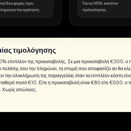
τεί δύο φορές πριν
Για τις ΗΠΑ, κατόπιν
ληρώσει την κράτηση.
πρόσκλησης
αίας τιμολόγησης
 10% επιπλέον της προκαταβολής. Σε μια προκαταβολή €300, ο
 πελάτης σου την πληρώνει, τη στιγμή που αποφασίζει αν θα κλεί
υν την ολοκλήρωση της παραγγελίας όταν τα επιπλέον κόστη είν
σταθερό ποσό €10. Είτε η προκαταβολή είναι €80 είτε €500, ο π
. Χωρίς απώλειες.