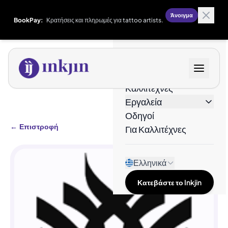
Άνοιγμα
BookPay:
Κρατήσεις και πληρωμές για tattoo artists.
Σχέδια
Καλλιτέχνες
Εργαλεία
Οδηγοί
←
Επιστροφή
Για Καλλιτέχνες
Ελληνικά
Κατεβάστε το Inkjin