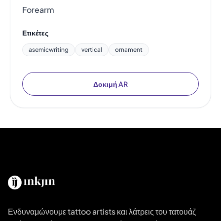
Forearm
Ετικέτες
asemicwriting
vertical
ornament
Δοκιμή AR
Ενδυναμώνουμε tattoo artists και λάτρεις του τατουάζ