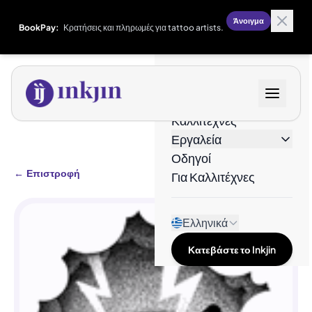
Άνοιγμα
BookPay:
Κρατήσεις και πληρωμές για tattoo artists.
Σχέδια
Καλλιτέχνες
Εργαλεία
Οδηγοί
←
Επιστροφή
Για Καλλιτέχνες
Ελληνικά
Κατεβάστε το Inkjin