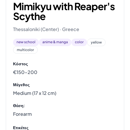
Mimikyu with Reaper's
Scythe
Thessaloniki (Center) · Greece
new school
anime & manga
color
yellow
multicolor
Κόστος
€150–200
Μέγεθος
Medium (17 x 12 cm)
Θέση:
Forearm
Ετικέτες