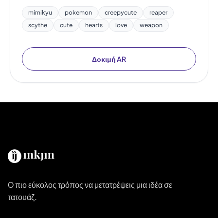
mimikyu
pokemon
creepycute
reaper
scythe
cute
hearts
love
weapon
Δοκιμή AR
Ο πιο εύκολος τρόπος να μετατρέψεις μια ιδέα σε
τατουάζ.